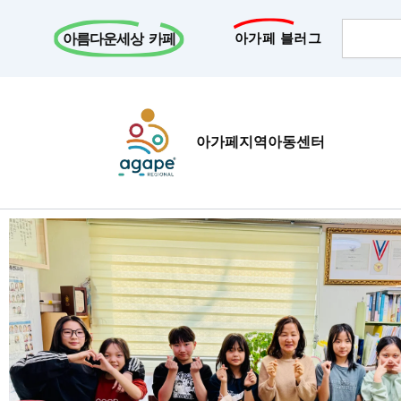
콘
Search
텐
아름다운세상 카페
아가페 블러그
츠
로
건
너
아가페지역아동센터
뛰
기