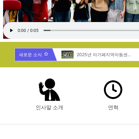
2025년 제주도 지역탐방
새로운 소식
2025년 아가페지역아동센터 여름캠프
인사말 소개
연혁