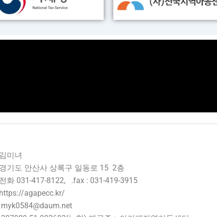
: 김미녀
경기도 안산사 상록구 일동로 15 2층
화 031-417-8122, .fax : 031-419-3915
tps://agapecc.kr/
myk0584@daum.net