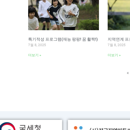
특기적성 프로그램(재능 팡팡! 꿈 활짝!)
지역연계 프
7월 8, 2025
7월 8, 2025
더보기 »
더보기 »
«