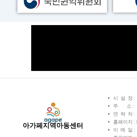
시 설 장 
주 소 : 
연 락 처 : 전
홈페이지 : ht
아가페지역아동센터
이 메 일 : 