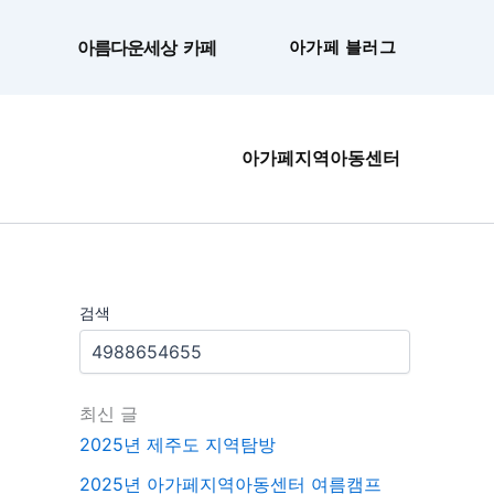
콘
텐
아름다운세상 카페
아가페 블러그
츠
로
건
너
아가페지역아동센터
뛰
기
검색
최신 글
2025년 제주도 지역탐방
2025년 아가페지역아동센터 여름캠프