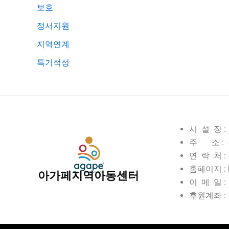
보호
정서지원
지역연계
특기적성
시 설 장 
주 소 : 
연 락 처 : 전
홈페이지 : ht
아가페지역아동센터
이 메 일 : 
후원계좌 : 