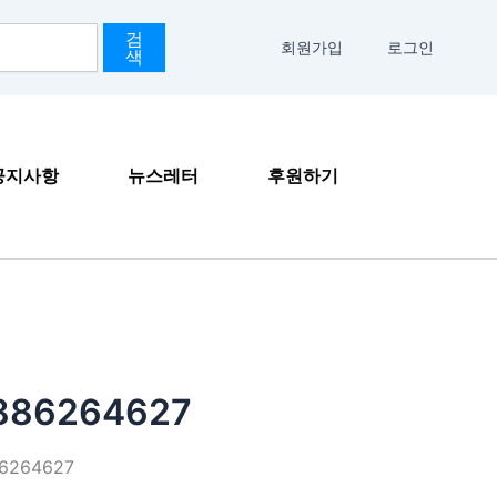
검
회원가입
로그인
색
공지사항
뉴스레터
후원하기
886264627
6264627