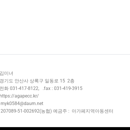
: 김미녀
경기도 안산사 상록구 일동로 15 2층
화 031-417-8122, .fax : 031-419-3915
tps://agapecc.kr/
myk0584@daum.net
207089-51-002692(농협) 예금주 : 아가페지역아동센터