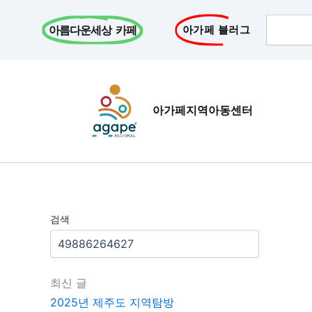
콘
Search
텐
아름다운세상 카페
아가페 블러그
츠
로
건
너
아가페지역아동센터
뛰
기
검색
최신 글
2025년 제주도 지역탐방