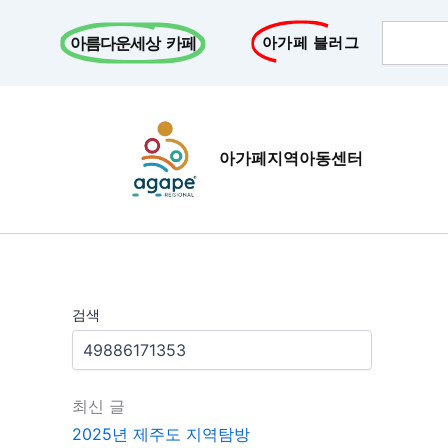
콘
Search
텐
아름다운세상 카페
아가페 블러그
츠
로
건
너
아가페지역아동센터
뛰
기
검색
최신 글
2025년 제주도 지역탐방