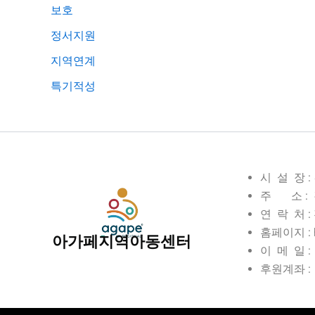
보호
정서지원
지역연계
특기적성
시 설 장 
주 소 : 
연 락 처 : 전
홈페이지 : ht
아가페지역아동센터
이 메 일 : 
후원계좌 : 