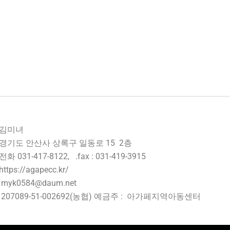
: 김미녀
경기도 안산사 상록구 일동로 15 2층
화 031-417-8122, .fax : 031-419-3915
tps://agapecc.kr/
myk0584@daum.net
207089-51-002692(농협) 예금주 : 아가페지역아동센터