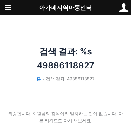
콘
아가페지역아동센터
텐
츠
로
건
너
뛰
검색 결과: %s
기
49886118827
홈
검색 결과: 49886118827
죄송합니다. 회원님의 검색어와 일치하는 것이 없습니다. 다
른 키워드로 다시 해보세요.