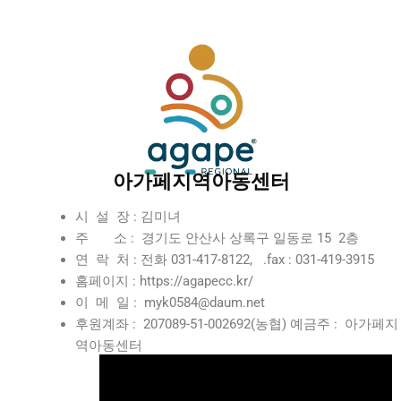
아가페지역아동센터
시 설 장 : 김미녀
주 소 : 경기도 안산사 상록구 일동로 15 2층
연 락 처 : 전화 031-417-8122, .fax : 031-419-3915
홈페이지 : https://agapecc.kr/
이 메 일 : myk0584@daum.net
후원계좌 : 207089-51-002692(농협) 예금주 : 아가페지
역아동센터