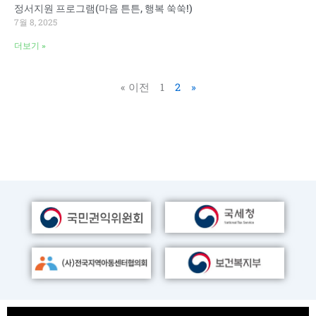
정서지원 프로그램(마음 튼튼, 행복 쑥쑥!)
7월 8, 2025
더보기 »
« 이전
1
2
»