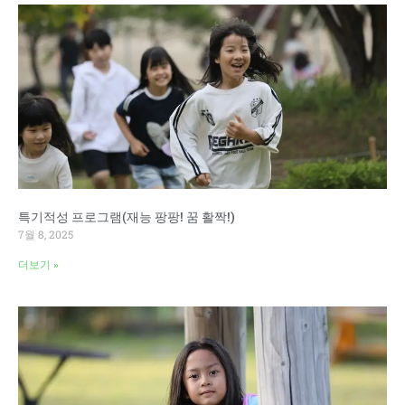
특기적성 프로그램(재능 팡팡! 꿈 활짝!)
7월 8, 2025
더보기 »