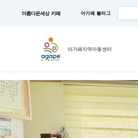
콘
Search
텐
아가페 블러그
아름다운세상 카페
츠
로
건
너
아가페지역아동센터
뛰
기