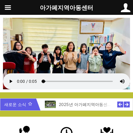
콘
아가페지역아동센터
텐
츠
로
건
너
뛰
기
5년 제주도 지역탐방
새로운 소식
2025년 아가페지역아동센터 여름캠프