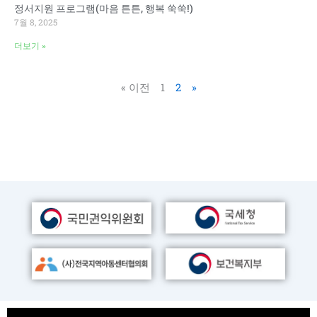
정서지원 프로그램(마음 튼튼, 행복 쑥쑥!)
7월 8, 2025
더보기 »
« 이전
1
2
»