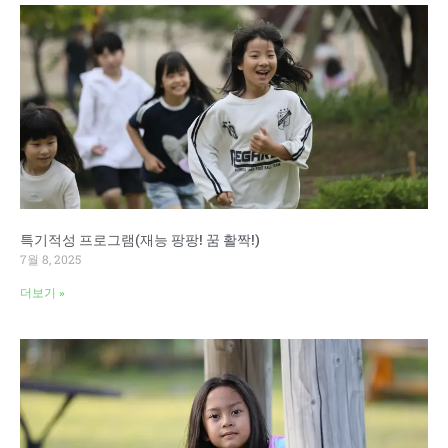
특기적성 프로그램(재능 팡팡! 꿈 활짝!)
7월 8, 2025
더보기 »