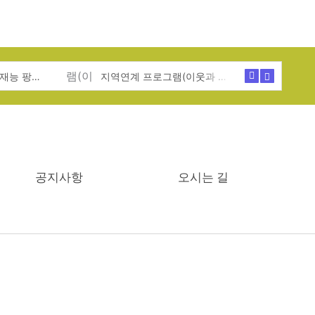
특기적성 프로그램(재능 팡팡! 꿈 활짝!)
지역연계 프로그램(이웃과 함께 성장!)
공지사항
오시는 길