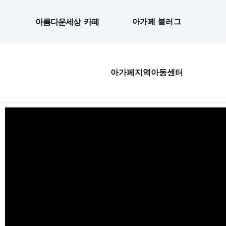
콘
텐
아름다운세상 카페
아가페 블러그
츠
로
건
너
아가페지역아동센터
뛰
기