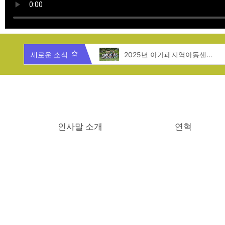
2025년 제주도 지역탐방
새로운 소식
2025년 아가페지역아동센터 여름캠프
인사말 소개
연혁