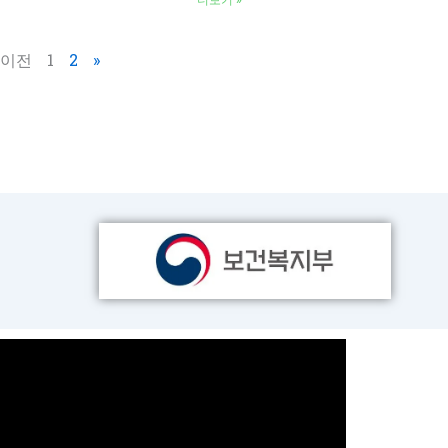
더보기 »
 이전
1
2
»