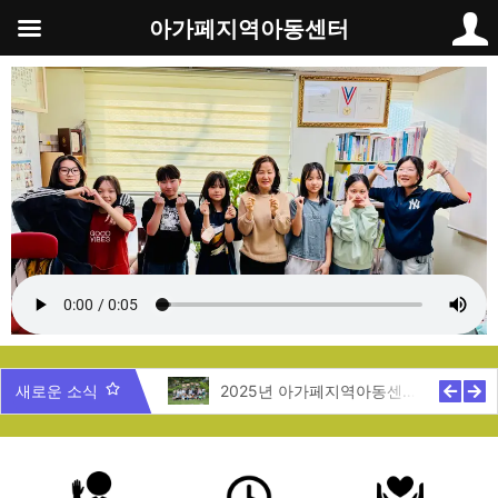
콘
아가페지역아동센터
텐
츠
로
건
너
뛰
기
5년 제주도 지역탐방
새로운 소식
2025년 아가페지역아동센터 여름캠프