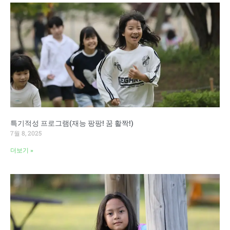
특기적성 프로그램(재능 팡팡! 꿈 활짝!)
7월 8, 2025
더보기 »