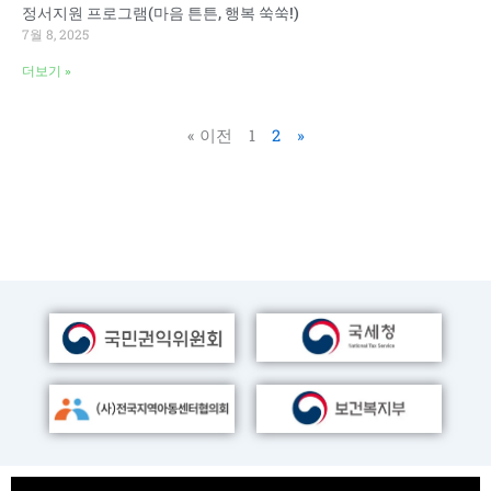
정서지원 프로그램(마음 튼튼, 행복 쑥쑥!)
7월 8, 2025
더보기 »
« 이전
1
2
»