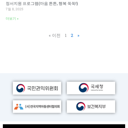
정서지원 프로그램(마음 튼튼, 행복 쑥쑥!)
7월 8, 2025
더보기 »
« 이전
1
2
»