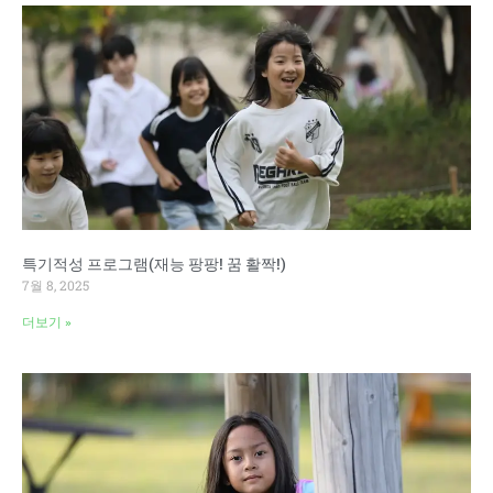
특기적성 프로그램(재능 팡팡! 꿈 활짝!)
7월 8, 2025
더보기 »