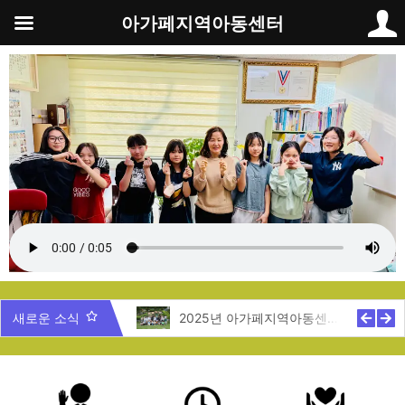
콘
아가페지역아동센터
텐
츠
로
건
너
뛰
기
5년 제주도 지역탐방
새로운 소식
2025년 아가페지역아동센터 여름캠프