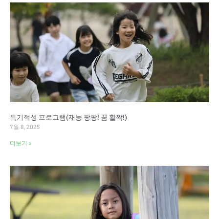
특기적성 프로그램(재능 팡팡! 꿈 활짝!)
7월 8, 2025
더보기 »