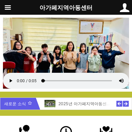
콘
아가페지역아동센터
텐
츠
로
건
너
뛰
기
5년 제주도 지역탐방
새로운 소식
2025년 아가페지역아동센터 여름캠프