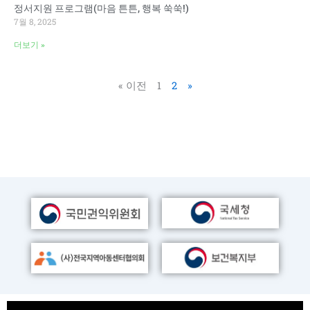
정서지원 프로그램(마음 튼튼, 행복 쑥쑥!)
7월 8, 2025
더보기 »
« 이전
1
2
»