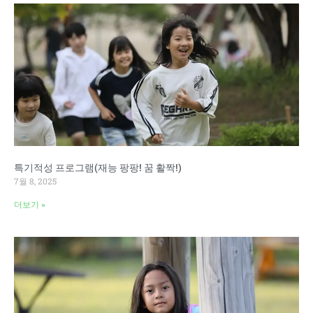
특기적성 프로그램(재능 팡팡! 꿈 활짝!)
7월 8, 2025
더보기 »