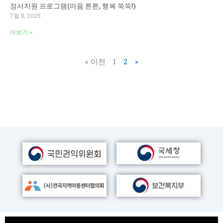
정서지원 프로그램(마음 튼튼, 행복 쑥쑥!)
7월 8, 2025
더보기 »
« 이전
1
2
»