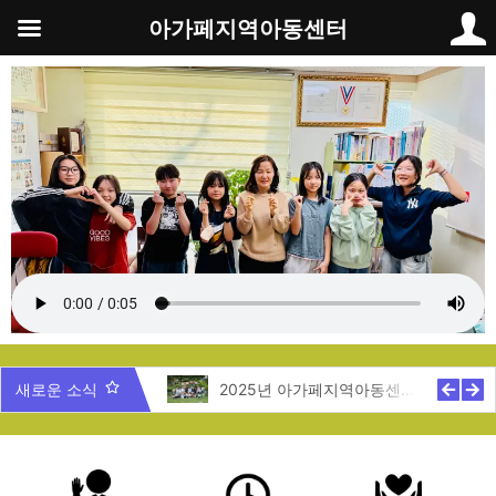
콘
아가페지역아동센터
텐
츠
로
건
너
뛰
기
5년 제주도 지역탐방
새로운 소식
2025년 아가페지역아동센터 여름캠프