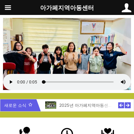
콘
아가페지역아동센터
텐
츠
로
건
너
뛰
기
5년 제주도 지역탐방
새로운 소식
2025년 아가페지역아동센터 여름캠프