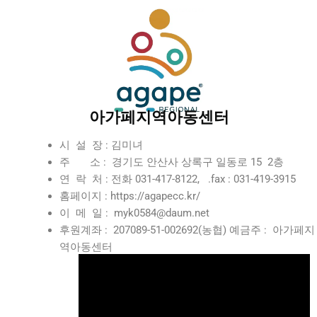
아가페지역아동센터
시 설 장 : 김미녀
주 소 : 경기도 안산사 상록구 일동로 15 2층
연 락 처 : 전화 031-417-8122, .fax : 031-419-3915
홈페이지 : https://agapecc.kr/
이 메 일 : myk0584@daum.net
후원계좌 : 207089-51-002692(농협) 예금주 : 아가페지
역아동센터