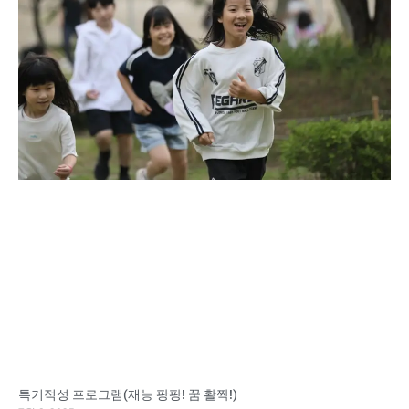
특기적성 프로그램(재능 팡팡! 꿈 활짝!)