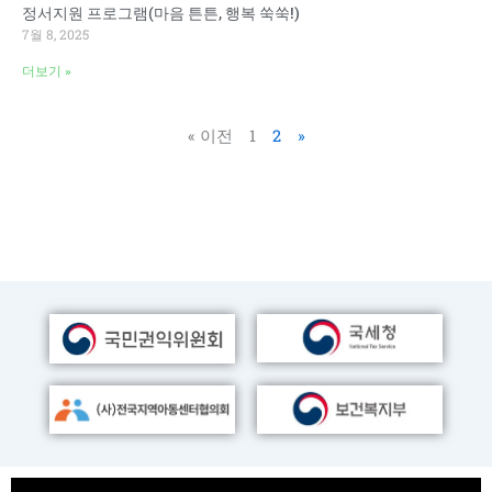
정서지원 프로그램(마음 튼튼, 행복 쑥쑥!)
7월 8, 2025
더보기 »
« 이전
1
2
»