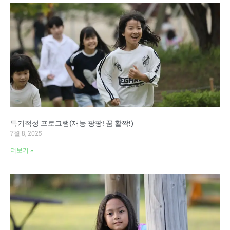
특기적성 프로그램(재능 팡팡! 꿈 활짝!)
7월 8, 2025
더보기 »