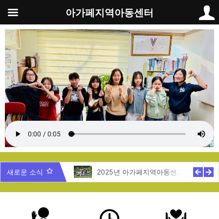
콘
아가페지역아동센터
텐
츠
로
건
너
뛰
기
5년 제주도 지역탐방
새로운 소식
2025년 아가페지역아동센터 여름캠프