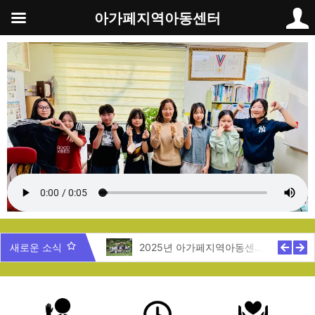
콘
아가페지역아동센터
텐
츠
로
건
너
뛰
기
5년 제주도 지역탐방
새로운 소식
2025년 아가페지역아동센터 여름캠프