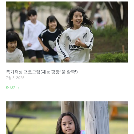
특기적성 프로그램(재능 팡팡! 꿈 활짝!)
7월 8, 2025
더보기 »