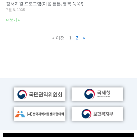
정서지원 프로그램(마음 튼튼, 행복 쑥쑥!)
7월 8, 2025
더보기 »
« 이전
1
2
»