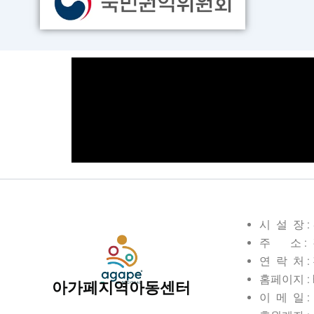
시 설 장 
주 소 : 
연 락 처 : 전
홈페이지 : ht
아가페지역아동센터
이 메 일 : 