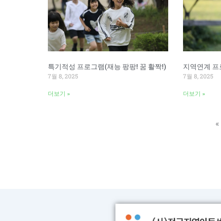
특기적성 프로그램(재능 팡팡! 꿈 활짝!)
지역연계 프
7월 8, 2025
7월 8, 2025
더보기 »
더보기 »
«