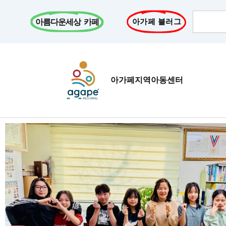
콘
Search
텐
아름다운세상 카페
아가페 블러그
츠
로
건
너
아가페지역아동센터
뛰
기