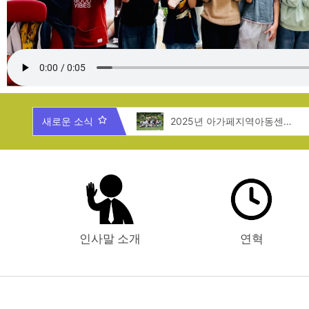
2025년 제주도 지역탐방
새로운 소식
2025년 아가페지역아동센터 여름캠프
인사말 소개
연혁