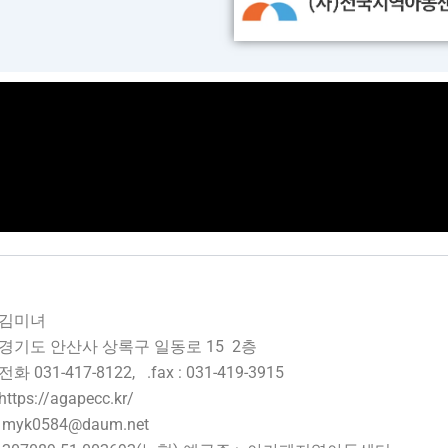
: 김미녀
경기도 안산사 상록구 일동로 15 2층
화 031-417-8122, .fax : 031-419-3915
tps://agapecc.kr/
myk0584@daum.net