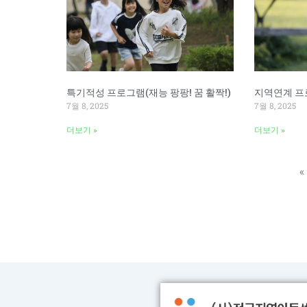
특기적성 프로그램(재능 팡팡! 꿈 활짝!)
지역연계 프
7월 8, 2025
7월 8, 2025
더보기 »
더보기 »
«