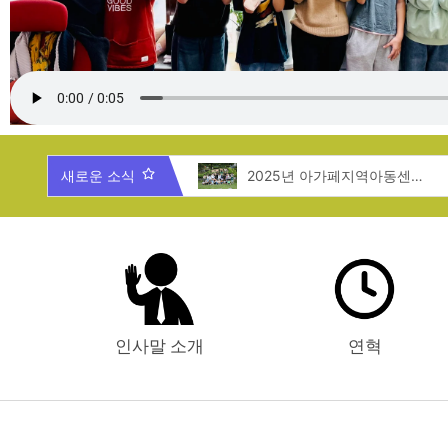
2025년 제주도 지역탐방
새로운 소식
2025년 아가페지역아동센터 여름캠프
인사말 소개
연혁