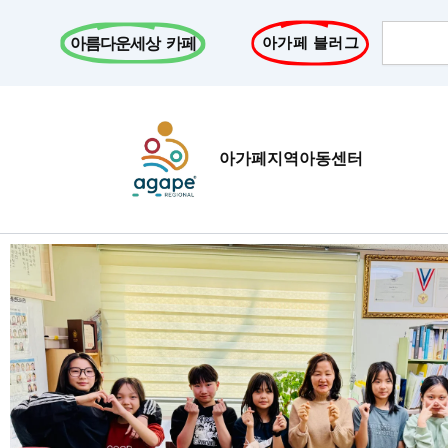
콘
Search
텐
아름다운세상 카페
아가페 블러그
츠
로
건
너
아가페지역아동센터
뛰
기