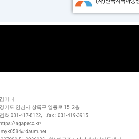
: 김미녀
경기도 안산사 상록구 일동로 15 2층
화 031-417-8122, .fax : 031-419-3915
tps://agapecc.kr/
myk0584@daum.net