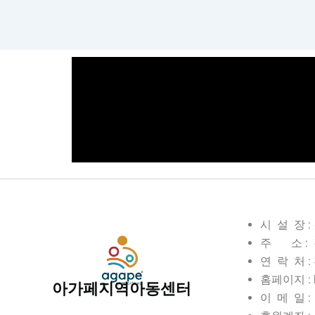
시 설 장 
주 소 : 
연 락 처 : 전
홈페이지 : ht
아가페지역아동센터
이 메 일 : 