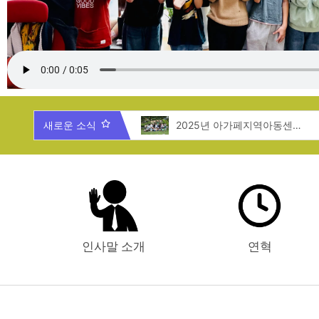
2025년 제주도 지역탐방
새로운 소식
2025년 아가페지역아동센터 여름캠프
인사말 소개
연혁