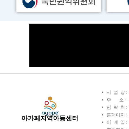
시 설 장 
주 소 : 
연 락 처 : 전
홈페이지 : ht
아가페지역아동센터
이 메 일 : 