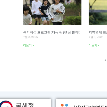
특기적성 프로그램(재능 팡팡! 꿈 활짝!)
지역연계 프
7월 8, 2025
7월 8, 2025
더보기 »
더보기 »
«