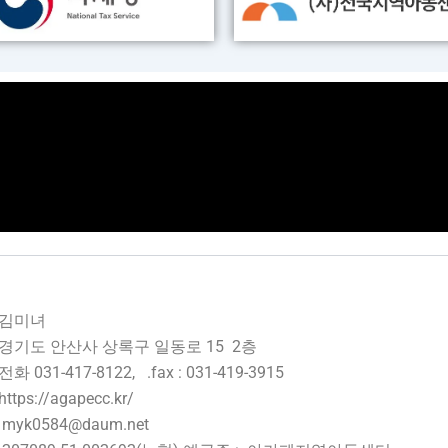
: 김미녀
경기도 안산사 상록구 일동로 15 2층
화 031-417-8122, .fax : 031-419-3915
tps://agapecc.kr/
myk0584@daum.net