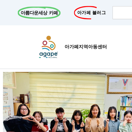
콘
Search
텐
아름다운세상 카페
아가페 블러그
츠
로
건
너
아가페지역아동센터
뛰
기