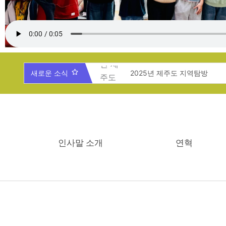
새로운 소식
2025년 제주도 지역탐방
2025년 아가페지역아동센터
아가페지역아동센터 종이접기
특기적성 프로그램(재능 팡팡! 
지역연계 프로그램(이웃과 함께
인사말 소개
연혁
정서지원 프로그램(마음 튼튼, 
문화 프로그램(문화 체험, 꿈 키
교육 프로그램(신나는 배움 시간
보호 프로그램(아이들 안전 지킴
Hello world!