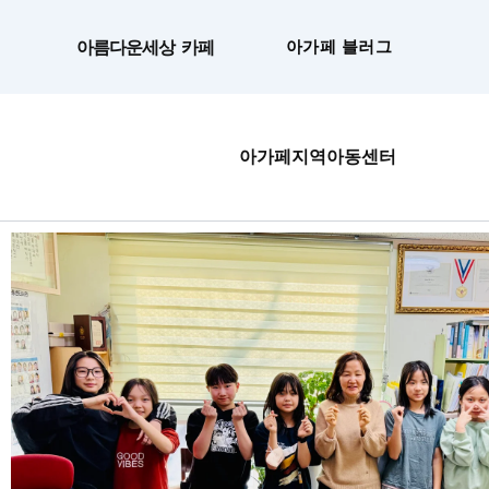
콘
텐
아름다운세상 카페
아가페 블러그
츠
로
건
너
아가페지역아동센터
뛰
기