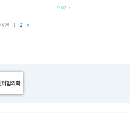
더보기 »
 이전
1
2
»