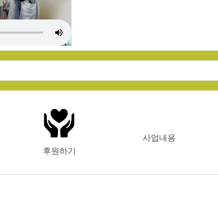
 여름캠프
 체험
꿈 활짝!)
 성장!)
사업내용
행복 쑥쑥!)
후원하기
우기!)
!)
이!)