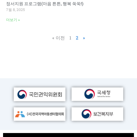
정서지원 프로그램(마음 튼튼, 행복 쑥쑥!)
7월 8, 2025
더보기 »
« 이전
1
2
»