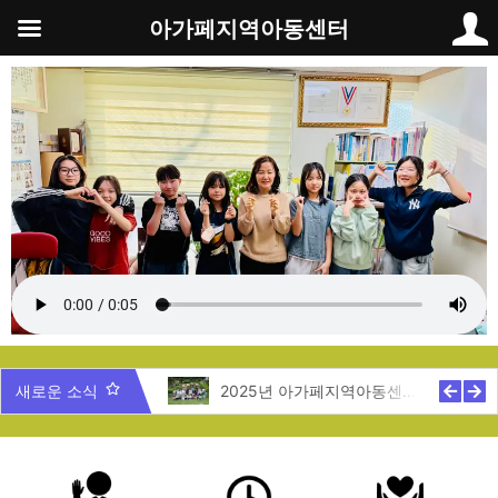
콘
아가페지역아동센터
텐
츠
로
건
너
뛰
기
5년 제주도 지역탐방
새로운 소식
2025년 아가페지역아동센터 여름캠프