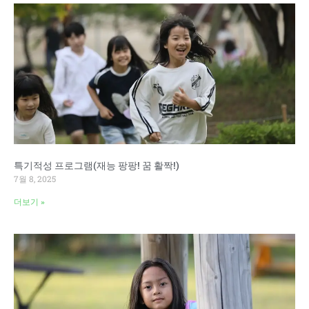
특기적성 프로그램(재능 팡팡! 꿈 활짝!)
7월 8, 2025
더보기 »