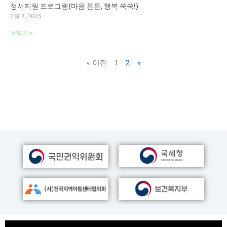
정서지원 프로그램(마음 튼튼, 행복 쑥쑥!)
7월 8, 2025
더보기 »
« 이전
1
2
»