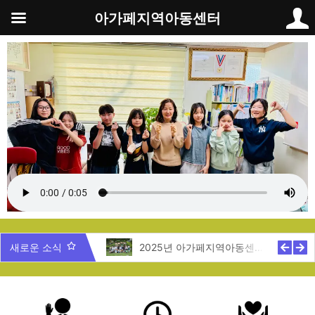
콘
아가페지역아동센터
텐
츠
로
건
너
뛰
기
5년 제주도 지역탐방
새로운 소식
2025년 아가페지역아동센터 여름캠프