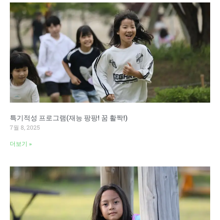
특기적성 프로그램(재능 팡팡! 꿈 활짝!)
7월 8, 2025
더보기 »